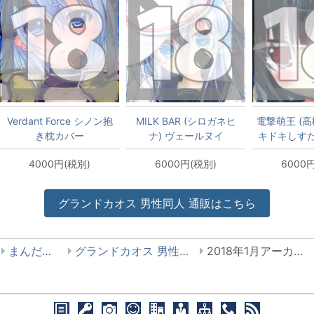
Verdant Force シノン抱
MILK BAR (シロガネヒ
電撃萌王 (高
き枕カバー
ナ) ヴェールヌイ
キドキしす
(C87ver)抱き枕カバー
抱き枕カバー X
4000円(税別)
6000円(税別)
6000
グランドカオス
男性同人
通販はこちら
まんだらけ
グランドカオス 男性同人
2018年1月アーカイブ