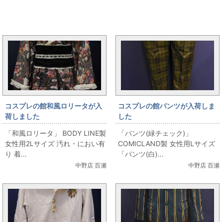
コスプレ衣装と同じカテゴリの記事
コスプレの館和風ロリータが入
コスプレの館パンツが入荷しま
荷しました
した
「和風ロリータ」 BODY LINE製
「パンツ(緑チェック)」
女性用2Lサイズ 汚れ・におい有
COMICLAND製 女性用Lサイズ
り 着...
「パンツ(白)...
中野店 百瀬
中野店 百瀬