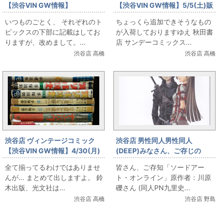
【渋谷VIN GW情報】
【渋谷VIN GW情報】5/5(土)販
5/5(土)※※※※当日の販売方法･
売 続・状態いいセット本と盛り
いつものごとく、 それぞれのト
ちょっくら追加できそうなもの
注意事項(重要)※※※※
上がるタイトル
ピックスの下部に記載はしてお
が入荷しておりますゆえ 秋田書
りますが、改めまして。...
店 サンデーコミックス...
渋谷店 高橋
渋谷店 高橋
渋谷店 ヴィンテージコミック
渋谷店 男性同人男性同人
【渋谷VIN GW情報】4/30(月)
(DEEP)みなさん、ご存じの
販売 手塚治虫関連～鈴木出版・
(Word Gearソードアート・オ
全て揃ってるわけではありませ
皆さん、ご存知「ソードアー
光文社・あかしや書房～単行本
ンライン総集編)
んが... まとめて出しますよ。 鈴
ト・オンライン」原作者：川原
をドバっと出していきます
木出版、光文社は...
礫さん (同人PN九里史...
渋谷店 高橋
渋谷店 野島