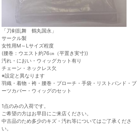
「刀剣乱舞 鶴丸国永」
サークル製
女性用M～Lサイズ程度
(腰巻：ウエスト約76㎝（平置き実寸))
汚れ・におい・ウィッグカット有り
チェーン・ネックレス欠
※設定と異なります
羽織・着物・袴・腰巻・ブローチ・手袋・リストバンド・ブ
ーツカバー・ウィッグのセット
1点のみの入荷です。
ご希望の方はお早目にご来店ください。
中古品のため多少のキズ・汚れ等についてはご了承くださ
い。