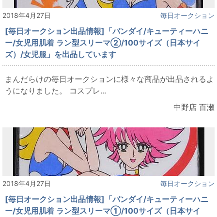
2018年4月27日
毎日オークション
[毎日オークション出品情報]「バンダイ/キューティーハニ
ー/女児用肌着 ラン型スリーマ②/100サイズ（日本サイ
ズ）/女児服」を出品しています
まんだらけの毎日オークションに様々な商品が出品されるよ
うになりました。 コスプレ...
中野店 百瀬
2018年4月27日
毎日オークション
[毎日オークション出品情報]「バンダイ/キューティーハニ
ー/女児用肌着 ラン型スリーマ①/100サイズ（日本サイ