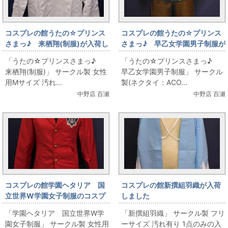
コスプレの館うたの☆プリンス
コスプレの館うたの☆プリンス
さまっ♪ 来栖翔(制服)が入荷し
さまっ♪ 早乙女学園男子制服が
ました
入荷しました
「うたの☆プリンスさまっ♪
「うたの☆プリンスさまっ♪
来栖翔(制服)」 サークル製 女性
早乙女学園男子制服」 サークル
用Mサイズ 汚れ...
製(ネクタイ：ACO...
中野店 百瀬
中野店 百瀬
コスプレの館学園ヘタリア 国
コスプレの館新撰組羽織が入荷
立世界W学園女子制服のコスプ
しました
レ衣装が入荷しました
「学園ヘタリア 国立世界W学
「新撰組羽織」 サークル製 フリ
園女子制服」 サークル製 女性用
ーサイズ 汚れ有り 1点のみの入