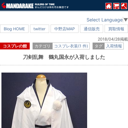
Select Language
▼
Blog HOME
twitter
中野店MAP
通信販売
買取情報
2018/04/28掲載
コスプレの館
カテゴリ
コスプレ衣装(1 件)
タグ
入荷情報
刀剣乱舞 鶴丸国永が入荷しました