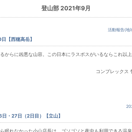
登山部 2021年9月
活動報告(地
10日【西穂高岳】
るからに凶悪な山容。この日本にラスボスがいるならこれ以上
コンプレックス 
20
26日・27日（2日目）【立山】
ら眠れなかった小山店長は、ゴソゴソと夜中も利用できる温泉