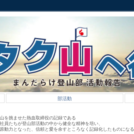
部活動
山を挑ませた熱血取締役の記録である
社員たちが登山部活動の中から健全な精神を培い、
原動力となった、信頼と愛を余すところなく記録化したものにな