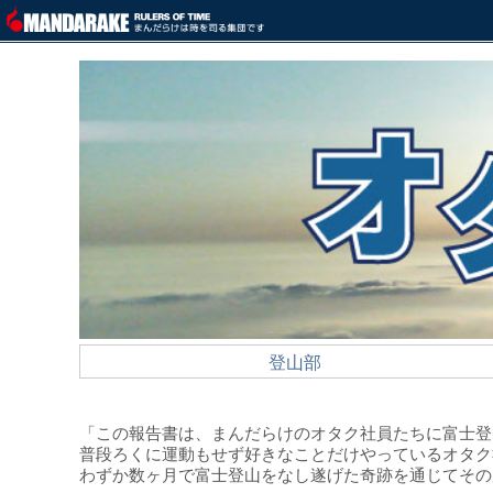
登山部
「この報告書は、まんだらけのオタク社員たちに富士登
普段ろくに運動もせず好きなことだけやっているオタク
わずか数ヶ月で富士登山をなし遂げた奇跡を通じてその