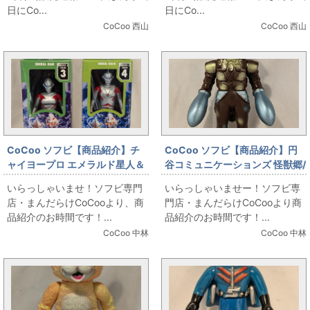
日にCo...
日にCo...
CoCoo 西山
CoCoo 西山
CoCoo ソフビ【商品紹介】チ
CoCoo ソフビ【商品紹介】円
ャイヨープロ エメラルド星人＆
谷コミュニケーションズ 怪獣郷/
エメラルド星人カイン
ウルトラマン バルタン/茶成型/
いらっしゃいませ！ソフビ専門
いらっしゃいませー！ソフビ専
金&メタ水色彩色 1期
店・まんだらけCoCooより、商
門店・まんだらけCoCooより商
品紹介のお時間です！...
品紹介のお時間です！...
CoCoo 中林
CoCoo 中林