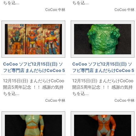
ちを込...
ちを込...
CoCoo 中林
CoCoo 中林
CoCoo ソフビ12月15日(日) ソ
CoCoo ソフビ12月15日(日) ソ
フビ専門店 まんだらけCoCoo 5
フビ専門店 まんだらけCoCoo 5
周年記念 「バンダイ ゲッターロ
周年記念 「大里玩具 怪獣ジャン
12月15日(日) まんだらけCoCoo
12月15日(日) まんだらけCoCoo
ボＧシリーズ」
ボ ガラモン 100mm」
開店5周年記念 ！！ 感謝の気持
開店5周年記念 ！！ 感謝の気持
ちを込...
ちを込...
CoCoo 中林
CoCoo 中林