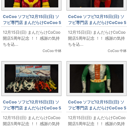
CoCoo ソフビ12月15日(日) ソ
CoCoo ソフビ12月15日(日) ソ
フビ専門店 まんだらけCoCoo 5
フビ専門店 まんだらけCoCoo 5
周年記念 「REALHEAD ドクロ
周年記念 「Blood Guts Toys
12月15日(日) まんだらけCoCoo
12月15日(日) まんだらけCoCoo
マニヨン 赤成型/アンパンマン
izumonster 虎武羅亜 1st
開店5周年記念 ！！ 感謝の気持
開店5周年記念 ！！ 感謝の気持
Ver.」
color」
ちを込...
ちを込...
CoCoo 中林
CoCoo 中林
CoCoo ソフビ12月15日(日) ソ
CoCoo ソフビ12月15日(日) ソ
フビ専門店 まんだらけCoCoo 5
フビ専門店 まんだらけCoCoo 5
周年記念 「トーイパテント
周年記念 「無版権 パチ 仮面ライ
12月15日(日) まんだらけCoCoo
12月15日(日) まんだらけCoCoo
SHARK SHARK
ダーV3襟大 240mm」
開店5周年記念 ！！ 感謝の気持
開店5周年記念 ！！ 感謝の気持
KEYHOLDER(シャークシャーク