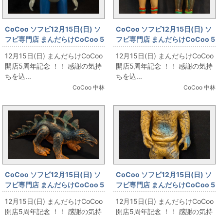
CoCoo ソフビ12月15日(日) ソ
CoCoo ソフビ12月15日(日) ソ
フビ専門店 まんだらけCoCoo 5
フビ専門店 まんだらけCoCoo 5
周年記念 「増田屋 飛べ流星人間
周年記念 「ブルマァク トリプル
12月15日(日) まんだらけCoCoo
12月15日(日) まんだらけCoCoo
ゾーン 240mm」
ファイター 面替ソフビ 」
開店5周年記念 ！！ 感謝の気持
開店5周年記念 ！！ 感謝の気持
ちを込...
ちを込...
CoCoo 中林
CoCoo 中林
CoCoo ソフビ12月15日(日) ソ
CoCoo ソフビ12月15日(日) ソ
フビ専門店 まんだらけCoCoo 5
フビ専門店 まんだらけCoCoo 5
周年記念 「大協 生きていたきょ
周年記念 「ブルマァク ジャミラ
12月15日(日) まんだらけCoCoo
12月15日(日) まんだらけCoCoo
うりゅうと怪獣 ステゴザウルス
山吹色成型」
開店5周年記念 ！！ 感謝の気持
開店5周年記念 ！！ 感謝の気持
大 」