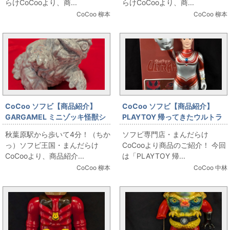
らけCoCooより、商...
らけCoCooより、商...
CoCoo 柳本
CoCoo 柳本
CoCoo ソフビ【商品紹介】
CoCoo ソフビ【商品紹介】
GARGAMEL ミニゾッキ怪獣シ
PLAYTOY 帰ってきたウルトラ
リーズ ミニヘドラン三男 グレー
マン メタリックVer.
秋葉原駅から歩いて4分！（ちか
ソフビ専門店・まんだらけ
ラメ成型/2024福袋
っ）ソフビ王国・まんだらけ
CoCooより商品のご紹介！ 今回
CoCooより、商品紹介...
は「PLAYTOY 帰...
CoCoo 柳本
CoCoo 中林