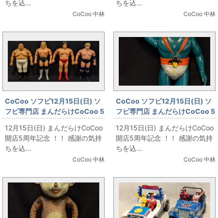
ちを込...
ちを込...
キーホルダー) 24個付」
CoCoo 中林
CoCoo 中林
CoCoo ソフビ12月15日(日) ソ
CoCoo ソフビ12月15日(日) ソ
フビ専門店 まんだらけCoCoo 5
フビ専門店 まんだらけCoCoo 5
周年記念 「ポピー スーパープロ
周年記念 「バンダイ VINソフビ/
12月15日(日) まんだらけCoCoo
12月15日(日) まんだらけCoCoo
レスラーシリーズ 」
マスク取れ デビルマン/面替え」
開店5周年記念 ！！ 感謝の気持
開店5周年記念 ！！ 感謝の気持
ちを込...
ちを込...
CoCoo 中林
CoCoo 中林