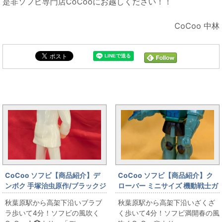
是非ソフビ専門店CoCooにお越しください！！
CoCoo 中林
商品紹介と同じカテゴリの記事
CoCoo ソフビ【商品紹介】デ
CoCoo ソフビ【商品紹介】ク
ンボク 手塚治虫原作/ブラックジ
ローバー ミニサイズ 機動戦士ガ
ャック キリコ
ンダム 量産型ザク 100㎜
秋葉原駅から高架下沿いブラブ
秋葉原駅から高架下沿いざくざ
ラ歩いて4分！ソフビの風吹く
く歩いて4分！ソフビ満開春の風