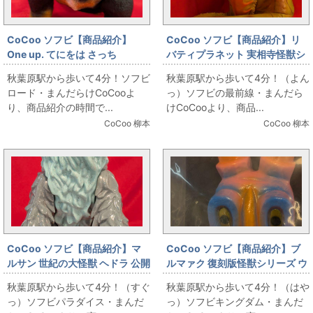
CoCoo ソフビ【商品紹介】
CoCoo ソフビ【商品紹介】リ
One up. てにをは さっち
バティプラネット 実相寺怪獣シ
リーズ 幻覚宇宙人メトロン星人
秋葉原駅から歩いて4分！ソフビ
秋葉原駅から歩いて4分！（よん
夕焼けver.
ロード・まんだらけCoCooよ
っ）ソフビの最前線・まんだら
り、商品紹介の時間で...
けCoCooより、商品...
CoCoo 柳本
CoCoo 柳本
CoCoo ソフビ【商品紹介】マ
CoCoo ソフビ【商品紹介】ブ
ルサン 世紀の大怪獣 ヘドラ 公開
ルマァク 復刻版怪獣シリーズ ウ
50周年記念 ゴジラ・ストア限定
ルトラマン ゼットン ピンク成
秋葉原駅から歩いて4分！（すぐ
秋葉原駅から歩いて4分！（はや
型/青塗装
っ）ソフビパラダイス・まんだ
っ）ソフビキングダム・まんだ