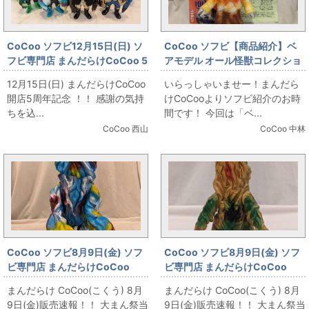
CoCoo ソフビ12月15日(日) ソ
CoCoo ソフビ【商品紹介】ベ
フビ専門店 まんだらけCoCoo 5
アモデル オール怪獣コレクショ
周年記念 「ゴッコ堂 X
ン ヤメタランス
12月15日(日) まんだらけCoCoo
いらっしゃいませー！まんだら
REALHEAD ベアオスマン」
開店5周年記念 ！！ 感謝の気持
けCoCooよりソフビ紹介のお時
ちを込...
間です！ 今回は「ベ...
CoCoo 西山
CoCoo 中林
CoCoo ソフビ8月9日(金) ソフ
CoCoo ソフビ8月9日(金) ソフ
ビ専門店 まんだらけCoCoo
ビ専門店 まんだらけCoCoo
「メディコムトイ GODZILLA
「ブルマァク スタンダードサイ
まんだらけ CoCoo(こくう) 8月
まんだらけ CoCoo(こくう) 8月
VINYL WARS メガトンヘドラ」
ズ ヘドラ」
9日(金)販売速報！！ 大まん祭当
9日(金)販売速報！！ 大まん祭当