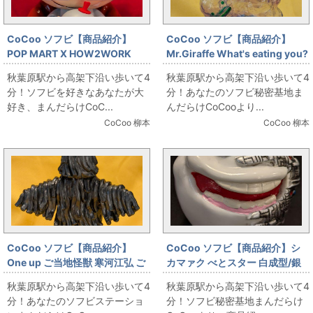
CoCoo ソフビ【商品紹介】
CoCoo ソフビ【商品紹介】
POP MART X HOW2WORK
Mr.Giraffe What's eating you?
THE MONSTERS LABUBU TV
TTF2023 緑成型/クリアパープ
秋葉原駅から高架下沿い歩いて4
秋葉原駅から高架下沿い歩いて4
ル
分！ソフビを好きなあなたが大
分！あなたのソフビ秘密基地ま
好き、まんだらけCoC...
んだらけCoCooより...
CoCoo 柳本
CoCoo 柳本
CoCoo ソフビ【商品紹介】
CoCoo ソフビ【商品紹介】シ
One up ご当地怪獣 寒河江弘 ご
カマァク べとスター 白成型/銀
当地怪獣ウードン ガンメタ成型
塗装
秋葉原駅から高架下沿い歩いて4
秋葉原駅から高架下沿い歩いて4
分！あなたのソフビステーショ
分！ソフビ秘密基地まんだらけ