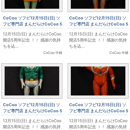
CoCoo ソフビ12月15日(日) ソ
CoCoo ソフビ12月15日(日) ソ
フビ専門店 まんだらけCoCoo 5
フビ専門店 まんだらけCoCoo 5
周年記念 「ブルマァク オレンジ
周年記念 「ブルマァク ソフビ ウ
12月15日(日) まんだらけCoCoo
12月15日(日) まんだらけCoCoo
ファイター 310mm」
ルトラマンタロウ/面替
開店5周年記念 ！！ 感謝の気持
開店5周年記念 ！！ 感謝の気持
え/240mm」
ちを込...
ちを込...
CoCoo 中林
CoCoo 中林
CoCoo ソフビ12月15日(日) ソ
CoCoo ソフビ12月15日(日) ソ
フビ専門店 まんだらけCoCoo 5
フビ専門店 まんだらけCoCoo 5
周年記念 「無版権 VINソフビ サ
周年記念 「バンダイ スタンダー
12月15日(日) まんだらけCoCoo
12月15日(日) まんだらけCoCoo
ンダーマスク(緑成型/280mm)
ドサイズ アイアンキング 面替え
開店5周年記念 ！！ 感謝の気持
開店5周年記念 ！！ 感謝の気持
」
赤成型 260mm」