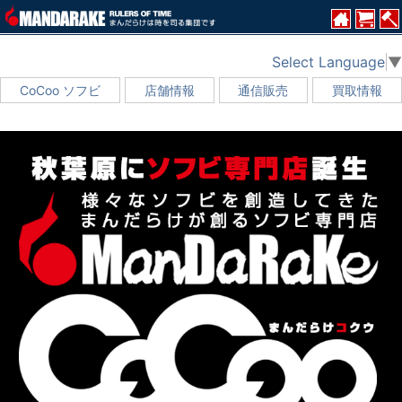
Select Language
▼
CoCoo ソフビ
店舗情報
通信販売
買取情報