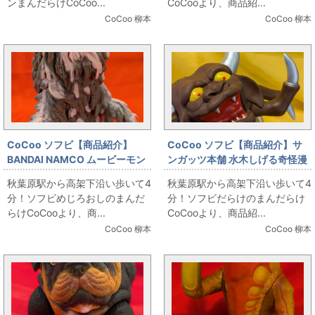
ンまんだらけCoCoo...
CoCooより、商品紹...
CoCoo 柳本
CoCoo 柳本
CoCoo ソフビ【商品紹介】
CoCoo ソフビ【商品紹介】サ
BANDAI NAMCO ムービーモン
ンガッツ本舗 水木しげる奇怪漫
スター ヘドラ ストロベリーチョ
画ソフビ列伝 牛鬼 うおーっVer.
秋葉原駅から高架下沿い歩いて4
秋葉原駅から高架下沿い歩いて4
コレートver
(茶色成型)
分！ソフビめじろおしのまんだ
分！ソフビだらけのまんだらけ
らけCoCooより、商...
CoCooより、商品紹...
CoCoo 柳本
CoCoo 柳本