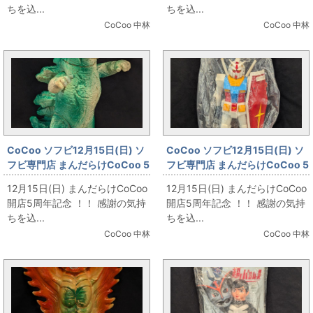
ちを込...
ちを込...
CoCoo 中林
CoCoo 中林
CoCoo ソフビ12月15日(日) ソ
CoCoo ソフビ12月15日(日) ソ
フビ専門店 まんだらけCoCoo 5
フビ専門店 まんだらけCoCoo 5
周年記念 「マルサン ウルトラ怪
周年記念 「電人/D MSソフビコ
12月15日(日) まんだらけCoCoo
12月15日(日) まんだらけCoCoo
獣シリーズ エレックス アイボリ
レクション RX78-2ガンダム ア
開店5周年記念 ！！ 感謝の気持
開店5周年記念 ！！ 感謝の気持
ー成型235mm」
ニメカラー 盾&銃装備ver」
ちを込...
ちを込...
CoCoo 中林
CoCoo 中林