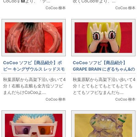
CoCoo💉🏥より、「デ...
吹くCoCoo🌸より、...
CoCoo 柳本
CoCoo 柳本
CoCoo ソフビ【商品紹介】ポ
CoCoo ソフビ【商品紹介】
ピー キングザウルス レッドスモ
GRAPE BRAIN にぎるちゃん&の
ーギ 160mm
りくん MOBSTYLE MVG限定
秋葉原駅から高架下沿い歩いて4
秋葉原駅から高架下沿い歩いて4
分！右舷も左舷も全方位ソフビ
分！とてもとてもとてもとても
まんだらけCoCooよ...
とてもソフビなまんだら...
CoCoo 柳本
CoCoo 柳本