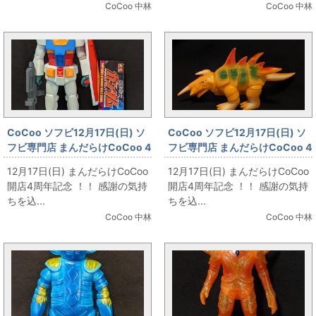
CoCoo 中林
CoCoo 中林
CoCoo ソフビ12月17日(日) ソ
CoCoo ソフビ12月17日(日) ソ
フビ専門店 まんだらけCoCoo 4
フビ専門店 まんだらけCoCoo 4
周年記念 「D+C RX78-2 ガンダ
周年記念 「マーミット 世紀の大
12月17日(日) まんだらけCoCoo
12月17日(日) まんだらけCoCoo
ム ライフルシールド プラモ成型
怪獣シリーズ ザイゴン/オレンジ
開店4周年記念 ！！ 感謝の気持
開店4周年記念 ！！ 感謝の気持
色カラー」
成型」
ちを込...
ちを込...
CoCoo 中林
CoCoo 中林