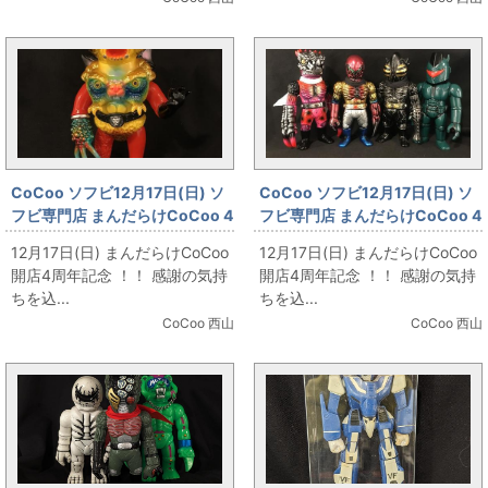
CoCoo ソフビ12月17日(日) ソ
CoCoo ソフビ12月17日(日) ソ
フビ専門店 まんだらけCoCoo 4
フビ専門店 まんだらけCoCoo 4
周年記念 「Blood Guts Toys
周年記念 「☆真頭不滅
12月17日(日) まんだらけCoCoo
12月17日(日) まんだらけCoCoo
izumonster 虎武羅亜 」
☆REALHEAD」
開店4周年記念 ！！ 感謝の気持
開店4周年記念 ！！ 感謝の気持
ちを込...
ちを込...
CoCoo 西山
CoCoo 西山