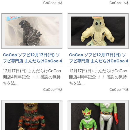
CoCoo 中林
CoCoo 中林
CoCoo ソフビ12月17日(日) ソ
CoCoo ソフビ12月17日(日) ソ
フビ専門店 まんだらけCoCoo 4
フビ専門店 まんだらけCoCoo 4
周年記念 「パイロットエース 怪
周年記念 「マルサン エレキング
12月17日(日) まんだらけCoCoo
12月17日(日) まんだらけCoCoo
獣ダイナマイツ 1962 ゴジラ 黒
薄肌色成型」
開店4周年記念 ！！ 感謝の気持
開店4周年記念 ！！ 感謝の気持
成型」
ちを込...
ちを込...
CoCoo 中林
CoCoo 中林