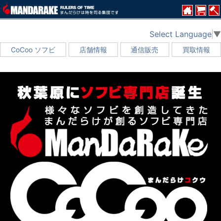
Select Language
▼
CoCoo ソフビ
店舗情報
通信販売
買取情報