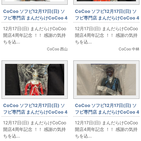
CoCoo ソフビ12月17日(日) ソ
CoCoo ソフビ12月17日(日) ソ
フビ専門店 まんだらけCoCoo 4
フビ専門店 まんだらけCoCoo 4
周年記念 「INSTINCTOY KAIJU
周年記念 「ベアモデル オール怪
12月17日(日) まんだらけCoCoo
12月17日(日) まんだらけCoCoo
KILLER」
獣コレクション ウルトラセブン
開店4周年記念 ！！ 感謝の気持
開店4周年記念 ！！ 感謝の気持
&ミニステーションホーク」
ちを込...
ちを込...
CoCoo 西山
CoCoo 中林
CoCoo ソフビ12月17日(日) ソ
CoCoo ソフビ12月17日(日) ソ
フビ専門店 まんだらけCoCoo 4
フビ専門店 まんだらけCoCoo 4
周年記念 「やまなや 銀河連邦 ウ
周年記念 「マーミット 世紀の大
12月17日(日) まんだらけCoCoo
12月17日(日) まんだらけCoCoo
ルトラセブン 60'S/VER2.5/SP
怪獣シリーズ メイツ星人 ミニム
開店4周年記念 ！！ 感謝の気持
開店4周年記念 ！！ 感謝の気持
版」
ルチ付」
ちを込...
ちを込...