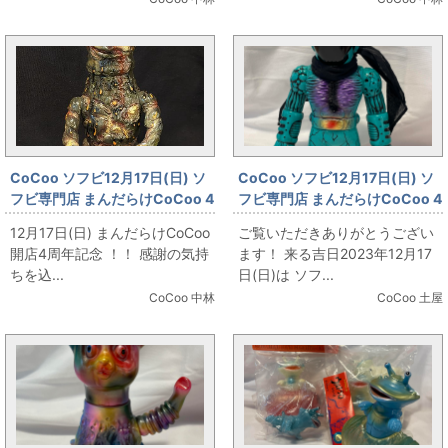
CoCoo ソフビ12月17日(日) ソ
CoCoo ソフビ12月17日(日) ソ
フビ専門店 まんだらけCoCoo 4
フビ専門店 まんだらけCoCoo 4
周年記念 「Blood Guts Toys
周年記念 ☆真頭不滅
12月17日(日) まんだらけCoCoo
ご覧いただきありがとうござい
izumonster 屍怪獣 Fresh Eater
☆「REALHEAD エイリマン 緑
開店4周年記念 ！！ 感謝の気持
ます！ 来る吉日2023年12月17
Patient zero ver.」
成型」
ちを込...
日(日)は ソフ...
CoCoo 中林
CoCoo 土屋