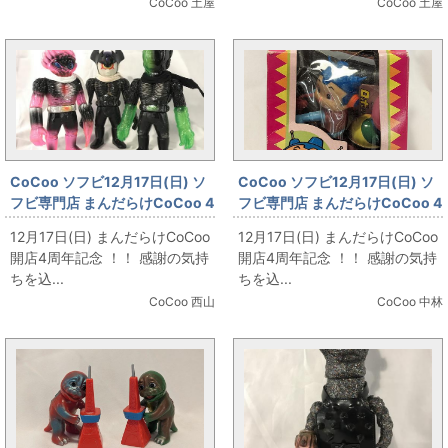
CoCoo 土屋
CoCoo 土屋
CoCoo ソフビ12月17日(日) ソ
CoCoo ソフビ12月17日(日) ソ
フビ専門店 まんだらけCoCoo 4
フビ専門店 まんだらけCoCoo 4
周年記念 「☆真頭不滅
周年記念 「ポエム ゼンマイブリ
12月17日(日) まんだらけCoCoo
12月17日(日) まんだらけCoCoo
☆REALHEAD」
キ サイボット ロボッチ 3輪車
開店4周年記念 ！！ 感謝の気持
開店4周年記念 ！！ 感謝の気持
120mm」
ちを込...
ちを込...
CoCoo 西山
CoCoo 中林