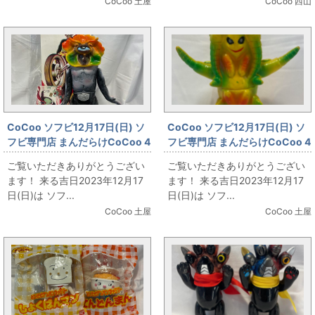
CoCoo 土屋
CoCoo 西山
CoCoo ソフビ12月17日(日) ソ
CoCoo ソフビ12月17日(日) ソ
フビ専門店 まんだらけCoCoo 4
フビ専門店 まんだらけCoCoo 4
周年記念 「旧バンダイ ドクダリ
周年記念 「ブルマァク鉛筆削り
ご覧いただきありがとうござい
ご覧いただきありがとうござい
アンキングサイズ 370㎜ 台紙ヘ
ダークロン」
ます！ 来る吉日2023年12月17
ます！ 来る吉日2023年12月17
ッダー袋付き」
日(日)は ソフ...
日(日)は ソフ...
CoCoo 土屋
CoCoo 土屋