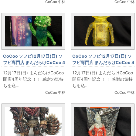
CoCoo 中林
CoCoo 中林
CoCoo ソフビ12月17日(日) ソ
CoCoo ソフビ12月17日(日) ソ
フビ専門店 まんだらけCoCoo 4
フビ専門店 まんだらけCoCoo 4
周年記念 「SwimmyDesignLab
周年記念 「ノスタルジックヒー
12月17日(日) まんだらけCoCoo
12月17日(日) まんだらけCoCoo
ロマンティック ソフトビニール
ローズ ウルトラ怪獣シリーズ カ
開店4周年記念 ！！ 感謝の気持
開店4周年記念 ！！ 感謝の気持
コレクション マタンゴ 5期」
ネゴン/クリアイエロー」
ちを込...
ちを込...
CoCoo 中林
CoCoo 中林