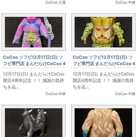
CoCoo 土屋
CoCoo 中林
CoCoo ソフビ12月17日(日) ソ
CoCoo ソフビ12月17日(日) ソ
フビ専門店 まんだらけCoCoo 4
フビ専門店 まんだらけCoCoo 4
周年記念 「やまなや 怪獣郷 巨大
周年記念 「やまなや 怪獣郷 モチ
12月17日(日) まんだらけCoCoo
12月17日(日) まんだらけCoCoo
ヤプール改造 DX版」
ロン ゴールド」
開店4周年記念 ！！ 感謝の気持
開店4周年記念 ！！ 感謝の気持
ちを込...
ちを込...
CoCoo 中林
CoCoo 中林