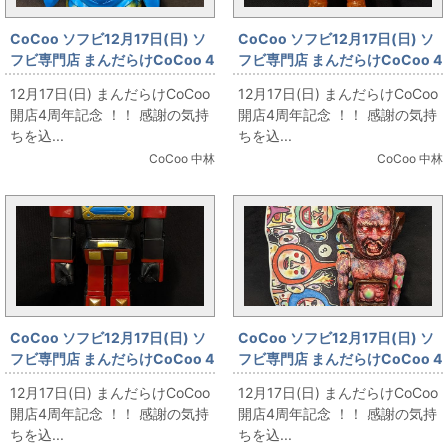
CoCoo ソフビ12月17日(日) ソ
CoCoo ソフビ12月17日(日) ソ
フビ専門店 まんだらけCoCoo 4
フビ専門店 まんだらけCoCoo 4
周年記念 「マーミット 世紀の大
周年記念 「マーミット 世紀の大
12月17日(日) まんだらけCoCoo
12月17日(日) まんだらけCoCoo
怪獣シリーズ テンペラー星人1
怪獣シリーズ エースキラー ウル
開店4周年記念 ！！ 感謝の気持
開店4周年記念 ！！ 感謝の気持
期/水色成型」
トラエネルギーVer/クリアオレ
ちを込...
ちを込...
ンジラメ成型」
CoCoo 中林
CoCoo 中林
CoCoo ソフビ12月17日(日) ソ
CoCoo ソフビ12月17日(日) ソ
フビ専門店 まんだらけCoCoo 4
フビ専門店 まんだらけCoCoo 4
周年記念 「詳細不明 ダイモス ジ
周年記念 「Blood Guts
12月17日(日) まんだらけCoCoo
12月17日(日) まんだらけCoCoo
ャンボサイズ 300mm」
Toys/UNOBLAB TELEBOBO
開店4周年記念 ！！ 感謝の気持
開店4周年記念 ！！ 感謝の気持
izumonster CUSTOM PAINT
ちを込...
ちを込...
ver.」