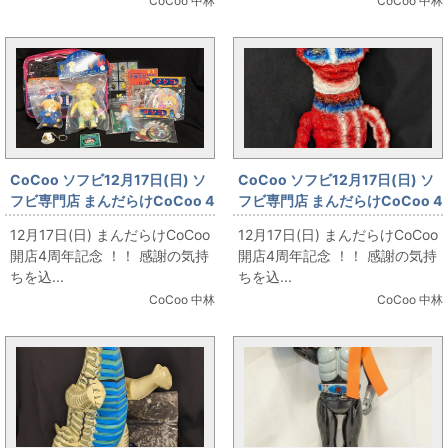
CoCoo 中林
CoCoo 中林
CoCoo ソフビ12月17日(日) ソ
CoCoo ソフビ12月17日(日) ソ
フビ専門店 まんだらけCoCoo 4
フビ専門店 まんだらけCoCoo 4
周年記念 「よいこおもちゃ 駄玩
周年記念 「BloodGutsToys 屍
12月17日(日) まんだらけCoCoo
12月17日(日) まんだらけCoCoo
具バッグピンク ELLY」
怪獣 シリアルキラー NYCC
開店4周年記念 ！！ 感謝の気持
開店4周年記念 ！！ 感謝の気持
Serial Killer」
ちを込...
ちを込...
CoCoo 中林
CoCoo 中林