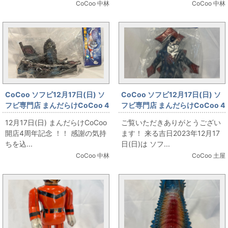
CoCoo 中林
CoCoo 中林
CoCoo ソフビ12月17日(日) ソ
CoCoo ソフビ12月17日(日) ソ
フビ専門店 まんだらけCoCoo 4
フビ専門店 まんだらけCoCoo 4
周年記念 「マーミット 世紀の大
周年記念 「マーミット ブリザー
12月17日(日) まんだらけCoCoo
ご覧いただきありがとうござい
怪獣シリーズ アイアンロックス
ド 緑成型」
開店4周年記念 ！！ 感謝の気持
ます！ 来る吉日2023年12月17
2期 黒成型」
ちを込...
日(日)は ソフ...
CoCoo 中林
CoCoo 土屋