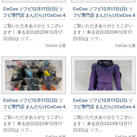
CoCoo ソフビ12月17日(日) ソ
CoCoo ソフビ12月17日(日) ソ
フビ専門店 まんだらけCoCoo 4
フビ専門店 まんだらけCoCoo 4
周年記念 「IZUMONSTER ピポ
周年記念 「TOYGRAPH カネゴ
ご覧いただきありがとうござい
ご覧いただきありがとうござい
パバンビ One off」
ン各種！！！」
ます！ 来る吉日2023年12月17
ます！ 来る吉日2023年12月17
日(日)は ソフ...
日(日)は ソフ...
CoCoo 土屋
CoCoo 土屋
CoCoo ソフビ12月17日(日) ソ
CoCoo ソフビ12月17日(日) ソ
フビ専門店 まんだらけCoCoo 4
フビ専門店 まんだらけCoCoo 4
周年記念 「TOYGRAPH 怪獣レ
周年記念 ☆真頭不滅
ご覧いただきありがとうござい
ご覧いただきありがとうござい
ーサー各種大集合！！！」
☆「REALHEAD カオスマン1号
ます！ 来る吉日2023年12月17
ます！ 来る吉日2023年12月17
しぇふ染め/紫 黒マフラー」
日(日)は ソフ...
日(日)は ソフ...
CoCoo 土屋
CoCoo 土屋