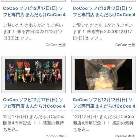
CoCoo ソフビ12月17日(日) ソ
CoCoo ソフビ12月17日(日) ソ
フビ専門店 まんだらけCoCoo 4
フビ専門店 まんだらけCoCoo 4
周年記念 「 ロッテ「ウルトラマ
周年記念 ☆真頭不滅
ご覧いただきありがとうござい
ご覧いただきありがとうござい
ンフーセンガム」景品キングザ
☆「REALHEAD 大集合」
ます！ 来る吉日2023年12月17
ます！ 来る吉日2023年12月17
ウルス レッドキング＆バルタン
日(日)は ソフ...
日(日)は ソフ...
星人」
CoCoo 土屋
CoCoo 土屋
CoCoo ソフビ12月17日(日) ソ
CoCoo ソフビ12月17日(日) ソ
フビ専門店 まんだらけCoCoo 4
フビ専門店 まんだらけCoCoo 4
周年記念 「☆真頭不滅
周年記念 「トイグラフ 怪獣クリ
12月17日(日) まんだらけCoCoo
12月17日(日) まんだらけCoCoo
☆REALHEAD」
スマスシリーズ ゴジラ」
開店4周年記念 ！！ 感謝の気持
開店4周年記念 ！！ 感謝の気持
ちを込...
ちを込...
CoCoo 西山
CoCoo 西山