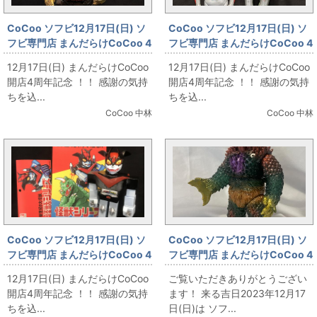
CoCoo ソフビ12月17日(日) ソ
CoCoo ソフビ12月17日(日) ソ
フビ専門店 まんだらけCoCoo 4
フビ専門店 まんだらけCoCoo 4
周年記念 「Blood Guts Toys
周年記念 「無版権 サンダーマス
12月17日(日) まんだらけCoCoo
12月17日(日) まんだらけCoCoo
izumonster 屍怪獣 Toxic Eater
ク 250mm ＆ バンダイ サンダ
開店4周年記念 ！！ 感謝の気持
開店4周年記念 ！！ 感謝の気持
黒成型/フレディカラー」
ーマスク 面取れ」
ちを込...
ちを込...
CoCoo 中林
CoCoo 中林
CoCoo ソフビ12月17日(日) ソ
CoCoo ソフビ12月17日(日) ソ
フビ専門店 まんだらけCoCoo 4
フビ専門店 まんだらけCoCoo 4
周年記念 「KOKOLLECTRON デ
周年記念 「怪獣郷 巨大ヤプール
12月17日(日) まんだらけCoCoo
ご覧いただきありがとうござい
ビルロボット」
透明緑成型」
開店4周年記念 ！！ 感謝の気持
ます！ 来る吉日2023年12月17
ちを込...
日(日)は ソフ...