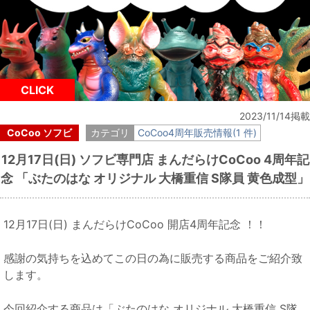
CLICK
2023/11/14掲載
CoCoo ソフビ
カテゴリ
CoCoo4周年販売情報(1 件)
12月17日(日) ソフビ専門店 まんだらけCoCoo 4周年記
念 「ぶたのはな オリジナル 大橋重信 S隊員 黄色成型」
12月17日(日) まんだらけCoCoo 開店4周年記念 ！！
感謝の気持ちを込めてこの日の為に販売する商品をご紹介致
します。
今回紹介する商品は「ぶたのはな オリジナル 大橋重信 S隊