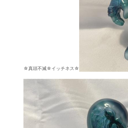
☆真頭不滅☆イッチネス☆