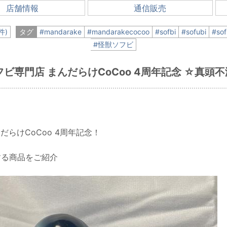
店舗情報
通信販売
件)
タグ
#mandarake
#mandarakecocoo
#sofbi
#sofubi
#sof
#怪獣ソフビ
 ソフビ専門店 まんだらけCoCoo 4周年記念 ☆真
んだらけCoCoo 4周年記念！
する商品をご紹介