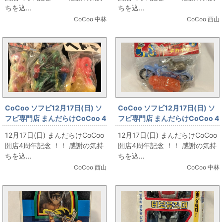
ニサイズ・ミニラ」
ちを込...
ちを込...
CoCoo 中林
CoCoo 西山
CoCoo ソフビ12月17日(日) ソ
CoCoo ソフビ12月17日(日) ソ
フビ専門店 まんだらけCoCoo 4
フビ専門店 まんだらけCoCoo 4
周年記念 「マーミット&ベアモ
周年記念 「TUYAMA 人造人間
12月17日(日) まんだらけCoCoo
12月17日(日) まんだらけCoCoo
デル ヘドラ」
キカイダー」
開店4周年記念 ！！ 感謝の気持
開店4周年記念 ！！ 感謝の気持
ちを込...
ちを込...
CoCoo 西山
CoCoo 中林