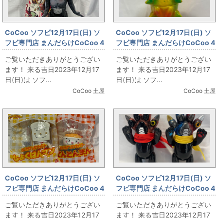
CoCoo ソフビ12月17日(日) ソ
CoCoo ソフビ12月17日(日) ソ
フビ専門店 まんだらけCoCoo 4
フビ専門店 まんだらけCoCoo 4
周年記念 「旧バンダイ ドクダリ
周年記念 「ブルマァク鉛筆削り
ご覧いただきありがとうござい
ご覧いただきありがとうござい
アンキングサイズ 370㎜ 台紙ヘ
ダークロン」
ます！ 来る吉日2023年12月17
ます！ 来る吉日2023年12月17
ッダー袋付き」
日(日)は ソフ...
日(日)は ソフ...
CoCoo 土屋
CoCoo 土屋
CoCoo ソフビ12月17日(日) ソ
CoCoo ソフビ12月17日(日) ソ
フビ専門店 まんだらけCoCoo 4
フビ専門店 まんだらけCoCoo 4
周年記念 「ビンテージソフビ し
周年記念 「ＲＥＡＬＨＥＡＤ 妖
ご覧いただきありがとうござい
ご覧いただきありがとうござい
ょくぱんマン＆てんどんまん」
獣 ビースト」
ます！ 来る吉日2023年12月17
ます！ 来る吉日2023年12月17