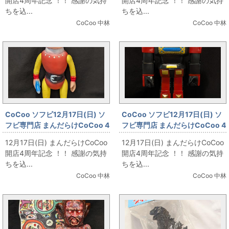
開店4周年記念 ！！ 感謝の気持
開店4周年記念 ！！ 感謝の気持
期/水色成型」
トラエネルギーVer/クリアオレ
ちを込...
ちを込...
ンジラメ成型」
CoCoo 中林
CoCoo 中林
CoCoo ソフビ12月17日(日) ソ
CoCoo ソフビ12月17日(日) ソ
フビ専門店 まんだらけCoCoo 4
フビ専門店 まんだらけCoCoo 4
周年記念 「ぶたのはな オリジナ
周年記念 「詳細不明 ダイモス ジ
12月17日(日) まんだらけCoCoo
12月17日(日) まんだらけCoCoo
ル 大橋重信 S隊員 黄色成型」
ャンボサイズ 300mm」
開店4周年記念 ！！ 感謝の気持
開店4周年記念 ！！ 感謝の気持
ちを込...
ちを込...
CoCoo 中林
CoCoo 中林