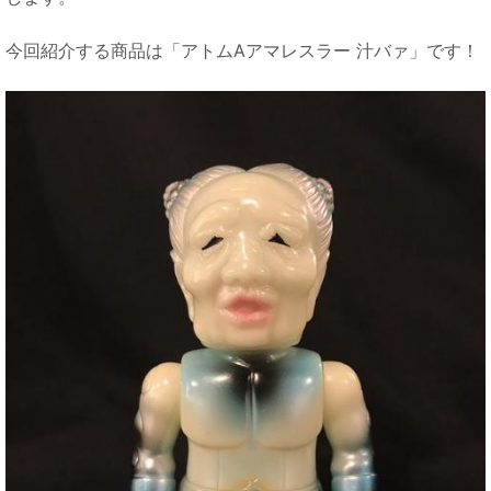
今回紹介する商品は「アトムAアマレスラー 汁バァ」です！