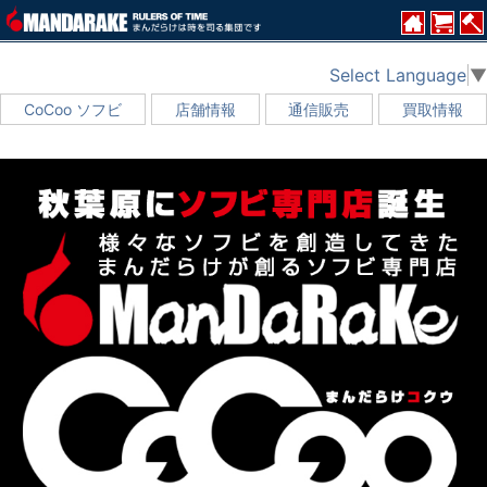
Select Language
▼
CoCoo ソフビ
店舗情報
通信販売
買取情報