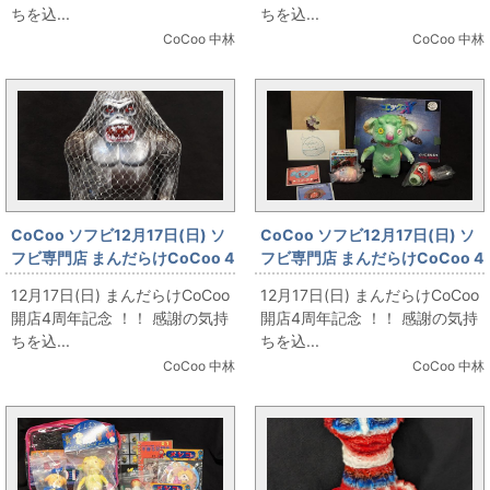
ちを込...
ちを込...
CoCoo 中林
CoCoo 中林
CoCoo ソフビ12月17日(日) ソ
CoCoo ソフビ12月17日(日) ソ
フビ専門店 まんだらけCoCoo 4
フビ専門店 まんだらけCoCoo 4
周年記念 「HS ゴリラ獣(1期/焦
周年記念 「よいこおもちゃ エッ
12月17日(日) まんだらけCoCoo
12月17日(日) まんだらけCoCoo
茶成型×銀/原住民付)」
クスX(置き去りにされたおもち
開店4周年記念 ！！ 感謝の気持
開店4周年記念 ！！ 感謝の気持
ゃ)」
ちを込...
ちを込...
CoCoo 中林
CoCoo 中林