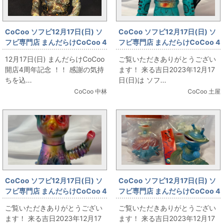
CoCoo ソフビ12月17日(日) ソ
CoCoo ソフビ12月17日(日) ソ
フビ専門店 まんだらけCoCoo 4
フビ専門店 まんだらけCoCoo 4
周年記念 「Blood Guts Toys
周年記念 ☆真頭不滅
12月17日(日) まんだらけCoCoo
ご覧いただきありがとうござい
izumonster 屍怪獣 Fresh Eater
☆「REALHEAD エイリマン 緑
開店4周年記念 ！！ 感謝の気持
ます！ 来る吉日2023年12月17
Patient zero ver.」
成型」
ちを込...
日(日)は ソフ...
CoCoo 中林
CoCoo 土屋
CoCoo ソフビ12月17日(日) ソ
CoCoo ソフビ12月17日(日) ソ
フビ専門店 まんだらけCoCoo 4
フビ専門店 まんだらけCoCoo 4
周年記念 「IZUMONSTER ピポ
周年記念 「TOYGRAPH カネゴ
ご覧いただきありがとうござい
ご覧いただきありがとうござい
パバンビ One off」
ン各種！！！」
ます！ 来る吉日2023年12月17
ます！ 来る吉日2023年12月17