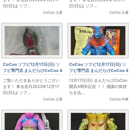
日(日)は ソフ...
日(日)は ソフ...
CoCoo 土屋
CoCoo 土屋
CoCoo ソフビ12月17日(日) ソ
CoCoo ソフビ12月17日(日) ソ
フビ専門店 まんだらけCoCoo 4
フビ専門店 まんだらけCoCoo 4
周年記念 「マルサン 世紀の大怪
周年記念 「ベアモデル オール怪
ご覧いただきありがとうござい
12月17日(日) まんだらけCoCoo
獣 世紀の大いか怪獣 ゲゾラ
獣コレクション カウラ(青)」
ます！ 来る吉日2023年12月17
開店4周年記念 ！！ 感謝の気持
350」
日(日)は ソフ...
ちを込...
CoCoo 土屋
CoCoo 中林