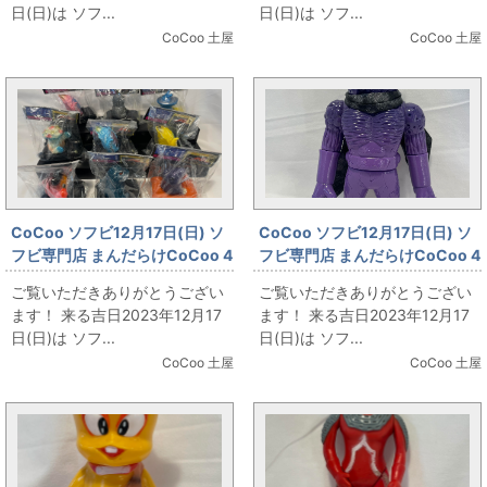
日(日)は ソフ...
日(日)は ソフ...
CoCoo 土屋
CoCoo 土屋
CoCoo ソフビ12月17日(日) ソ
CoCoo ソフビ12月17日(日) ソ
フビ専門店 まんだらけCoCoo 4
フビ専門店 まんだらけCoCoo 4
周年記念 「TOYGRAPH 怪獣レ
周年記念 ☆真頭不滅
ご覧いただきありがとうござい
ご覧いただきありがとうござい
ーサー各種大集合！！！」
☆「REALHEAD カオスマン1号
ます！ 来る吉日2023年12月17
ます！ 来る吉日2023年12月17
しぇふ染め/紫 黒マフラー」
日(日)は ソフ...
日(日)は ソフ...
CoCoo 土屋
CoCoo 土屋