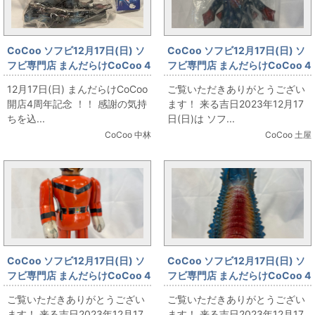
CoCoo ソフビ12月17日(日) ソ
CoCoo ソフビ12月17日(日) ソ
フビ専門店 まんだらけCoCoo 4
フビ専門店 まんだらけCoCoo 4
周年記念 「マーミット 世紀の大
周年記念 「マーミット ブリザー
12月17日(日) まんだらけCoCoo
ご覧いただきありがとうござい
怪獣シリーズ アイアンロックス
ド 緑成型」
開店4周年記念 ！！ 感謝の気持
ます！ 来る吉日2023年12月17
2期 黒成型」
ちを込...
日(日)は ソフ...
CoCoo 中林
CoCoo 土屋
CoCoo ソフビ12月17日(日) ソ
CoCoo ソフビ12月17日(日) ソ
フビ専門店 まんだらけCoCoo 4
フビ専門店 まんだらけCoCoo 4
周年記念 「ブルマァク ゼンマイ
周年記念 「ハワイ版 ブルマァク
ご覧いただきありがとうござい
ご覧いただきありがとうござい
歩くＭＡＴ隊員ブリキ」
ツインテール」
ます！ 来る吉日2023年12月17
ます！ 来る吉日2023年12月17