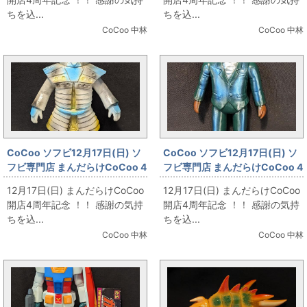
リア紫成型」
光成型」
ちを込...
ちを込...
CoCoo 中林
CoCoo 中林
CoCoo ソフビ12月17日(日) ソ
CoCoo ソフビ12月17日(日) ソ
フビ専門店 まんだらけCoCoo 4
フビ専門店 まんだらけCoCoo 4
周年記念 「ベアモデル オール怪
周年記念 「マーミット 世紀の大
12月17日(日) まんだらけCoCoo
12月17日(日) まんだらけCoCoo
獣コレクション コダイゴン グレ
怪獣シリーズ メイツ星人」
開店4周年記念 ！！ 感謝の気持
開店4周年記念 ！！ 感謝の気持
ー成型」
ちを込...
ちを込...
CoCoo 中林
CoCoo 中林