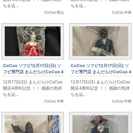
&ミニステーションホーク」
ちを込...
ちを込...
CoCoo 西山
CoCoo 中林
CoCoo ソフビ12月17日(日) ソ
CoCoo ソフビ12月17日(日) ソ
フビ専門店 まんだらけCoCoo 4
フビ専門店 まんだらけCoCoo 4
周年記念 「やまなや 銀河連邦 ウ
周年記念 「マーミット 世紀の大
12月17日(日) まんだらけCoCoo
12月17日(日) まんだらけCoCoo
ルトラセブン 60'S/VER2.5/SP
怪獣シリーズ メイツ星人 ミニム
開店4周年記念 ！！ 感謝の気持
開店4周年記念 ！！ 感謝の気持
版」
ルチ付」
ちを込...
ちを込...
CoCoo 中林
CoCoo 中林