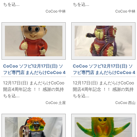
480mm」
型/マスクシルバー 360mm」
ちを込...
ちを込...
CoCoo 中林
CoCoo 中林
CoCoo ソフビ12月17日(日) ソ
CoCoo ソフビ12月17日(日) ソ
フビ専門店 まんだらけCoCoo 4
フビ専門店 まんだらけCoCoo 4
周年記念 「まる九マルキュー 貯
周年記念 「メディコムトイ デス
12月17日(日) まんだらけCoCoo
12月17日(日) まんだらけCoCoo
金箱ソフビ Maru9つりえさ 」
ゴジ」
開店4周年記念 ！！ 感謝の気持
開店4周年記念 ！！ 感謝の気持
ちを込...
ちを込...
CoCoo 土屋
CoCoo 西山