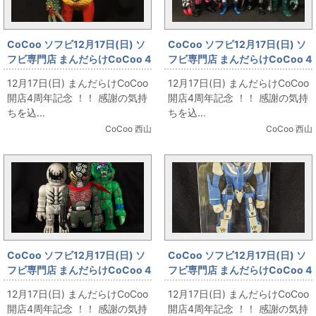
CoCoo ソフビ12月17日(日) ソ
CoCoo ソフビ12月17日(日) ソ
フビ専門店 まんだらけCoCoo 4
フビ専門店 まんだらけCoCoo 4
周年記念 「Blood Guts Toys
周年記念 「☆真頭不滅
12月17日(日) まんだらけCoCoo
12月17日(日) まんだらけCoCoo
izumonster 虎武羅亜 」
☆REALHEAD」
開店4周年記念 ！！ 感謝の気持
開店4周年記念 ！！ 感謝の気持
ちを込...
ちを込...
CoCoo 西山
CoCoo 西山
CoCoo ソフビ12月17日(日) ソ
CoCoo ソフビ12月17日(日) ソ
フビ専門店 まんだらけCoCoo 4
フビ専門店 まんだらけCoCoo 4
周年記念 「リアルヘッド大集
周年記念 「タカトク VF-1Jマッ
12月17日(日) まんだらけCoCoo
12月17日(日) まんだらけCoCoo
合！」
クス専用タイプ」
開店4周年記念 ！！ 感謝の気持
開店4周年記念 ！！ 感謝の気持