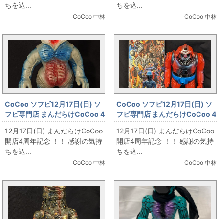
ちを込...
ちを込...
CoCoo 中林
CoCoo 中林
CoCoo ソフビ12月17日(日) ソ
CoCoo ソフビ12月17日(日) ソ
フビ専門店 まんだらけCoCoo 4
フビ専門店 まんだらけCoCoo 4
周年記念 「ブルマァク メフィラ
周年記念 「HS 怪獣シリーズ メ
12月17日(日) まんだらけCoCoo
12月17日(日) まんだらけCoCoo
ス星人 ハワイ版 灰色成型」
カゴリラ獣２ 赤」
開店4周年記念 ！！ 感謝の気持
開店4周年記念 ！！ 感謝の気持
ちを込...
ちを込...
CoCoo 中林
CoCoo 中林