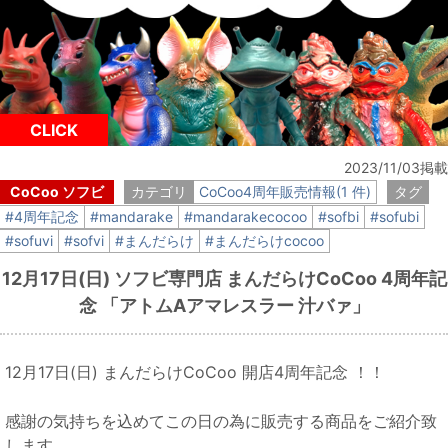
CLICK
2023/11/03掲載
CoCoo ソフビ
カテゴリ
CoCoo4周年販売情報(1 件)
タグ
#4周年記念
#mandarake
#mandarakecocoo
#sofbi
#sofubi
#sofuvi
#sofvi
#まんだらけ
#まんだらけcocoo
12月17日(日) ソフビ専門店 まんだらけCoCoo 4周年記
念 「アトムAアマレスラー 汁バァ」
12月17日(日) まんだらけCoCoo 開店4周年記念 ！！
感謝の気持ちを込めてこの日の為に販売する商品をご紹介致
します。