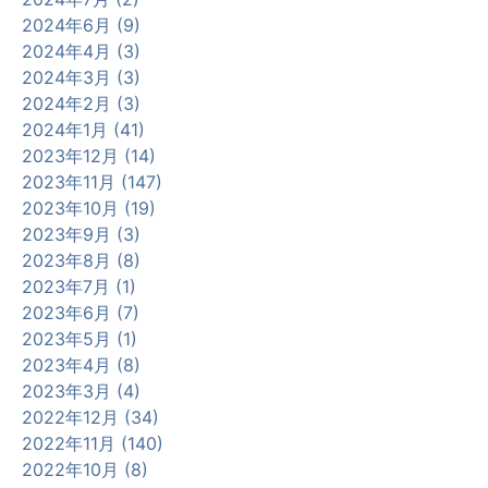
2024年6月 (9)
2024年4月 (3)
2024年3月 (3)
2024年2月 (3)
2024年1月 (41)
2023年12月 (14)
2023年11月 (147)
2023年10月 (19)
2023年9月 (3)
2023年8月 (8)
2023年7月 (1)
2023年6月 (7)
2023年5月 (1)
2023年4月 (8)
2023年3月 (4)
2022年12月 (34)
2022年11月 (140)
2022年10月 (8)