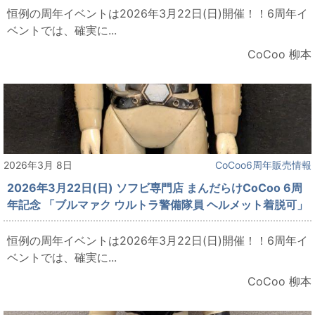
恒例の周年イベントは2026年3月22日(日)開催！！6周年イ
ベントでは、確実に...
CoCoo 柳本
2026年3月 8日
CoCoo6周年販売情報
2026年3月22日(日) ソフビ専門店 まんだらけCoCoo 6周
年記念 「ブルマァク ウルトラ警備隊員 ヘルメット着脱可」
恒例の周年イベントは2026年3月22日(日)開催！！6周年イ
ベントでは、確実に...
CoCoo 柳本