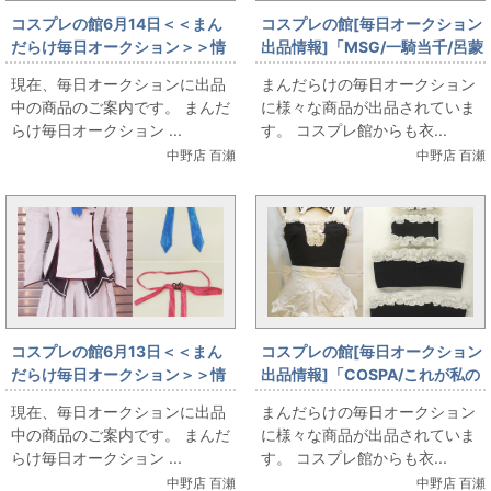
コスプレの館6月14日＜＜まん
コスプレの館[毎日オークション
だらけ毎日オークション＞＞情
出品情報]「MSG/一騎当千/呂蒙
報です
子明/女性用Mサイズ(日本サイ
現在、毎日オークションに出品
まんだらけの毎日オークション
ズ)/コスプレ衣装」を出品して
中の商品のご案内です。 まんだ
に様々な商品が出品されていま
います
らけ毎日オークション ...
す。 コスプレ館からも衣...
中野店 百瀬
中野店 百瀬
コスプレの館6月13日＜＜まん
コスプレの館[毎日オークション
だらけ毎日オークション＞＞情
出品情報]「COSPA/これが私の
報です
御主人様/メイド服/女性用Sサイ
現在、毎日オークションに出品
まんだらけの毎日オークション
ズ(日本サイズ)/コスプレ衣装」
中の商品のご案内です。 まんだ
に様々な商品が出品されていま
を出品しています
らけ毎日オークション ...
す。 コスプレ館からも衣...
中野店 百瀬
中野店 百瀬