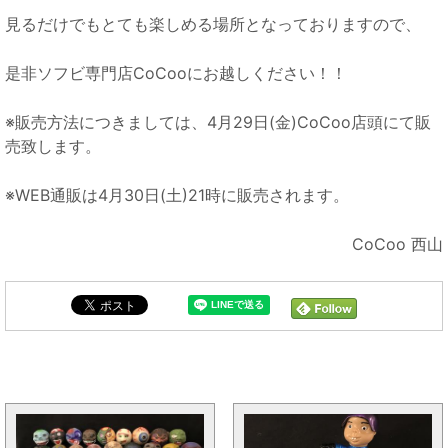
見るだけでもとても楽しめる場所となっておりますので、
是非ソフビ専門店CoCooにお越しください！！
※販売方法につきましては、4月29日(金)CoCoo店頭にて販
売致します。
※WEB通販は4月30日(土)21時に販売されます。
CoCoo 西山
CoCoo2022GWイベントと同じカテゴリの記事