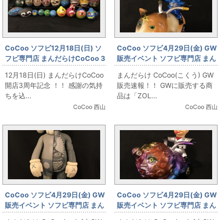
CoCoo ソフビ12月18日(日) ソ
CoCoo ソフビ4月29日(金) GW
フビ専門店 まんだらけCoCoo 3
販売イベント ソフビ専門店 まん
周年記念 「MAD BALLS & ホラ
だらけCoCoo 「ZOLLMEN
12月18日(日) まんだらけCoCoo
まんだらけ CoCoo(こくう) GW
ーボール 3」
ROAD KILLERS 」
開店3周年記念 ！！ 感謝の気持
販売速報！！ GWに販売する商
ちを込...
品は「ZOL...
CoCoo 西山
CoCoo 西山
CoCoo ソフビ4月29日(金) GW
CoCoo ソフビ4月29日(金) GW
販売イベント ソフビ専門店 まん
販売イベント ソフビ専門店 まん
だらけCoCoo 「OriginalFake
だらけCoCoo 「ZOLLMEN