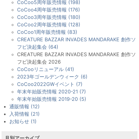
CoCoo5周年販売情報 (198)
CoCoo4周年販売情報 (176)
CoCoo3周年販売情報 (180)
CoCoo2周年販売情報 (128)
CoCoo1周年販売情報 (83)
CREATURE BAZZAR INVADES MANDARAKE 創作ソ
フビ決起集会 (64)
CREATURE BAZZAR INVADES MANDARAKE 創作ソ
フビ決起集会 2026
CoCooリニューアル (41)
2023年ゴールデンウィーク (6)
CoCoo2022GWイベント (7)
年末年始販売情報 2020-21 (7)
年末年始販売情報 2019-20 (5)
通販情報 (12)
入荷情報 (21)
お知らせ (1)
月別アーカイブ