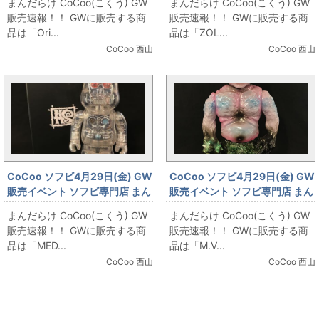
まんだらけ CoCoo(こくう) GW
まんだらけ CoCoo(こくう) GW
KAWS 人体模型 2nd」
ROAD KILLERS Killer Moon」
販売速報！！ GWに販売する商
販売速報！！ GWに販売する商
品は「Ori...
品は「ZOL...
CoCoo 西山
CoCoo 西山
CoCoo ソフビ4月29日(金) GW
CoCoo ソフビ4月29日(金) GW
販売イベント ソフビ専門店 まん
販売イベント ソフビ専門店 まん
だらけCoCoo 「MEDICOM
だらけCoCoo 「M.V.H
まんだらけ CoCoo(こくう) GW
まんだらけ CoCoo(こくう) GW
TOY BE@RBRICK HxS 400%」
MEDICOM TOY OLLIE」
販売速報！！ GWに販売する商
販売速報！！ GWに販売する商
品は「MED...
品は「M.V...
CoCoo 西山
CoCoo 西山
まんだらけ新着トピックス