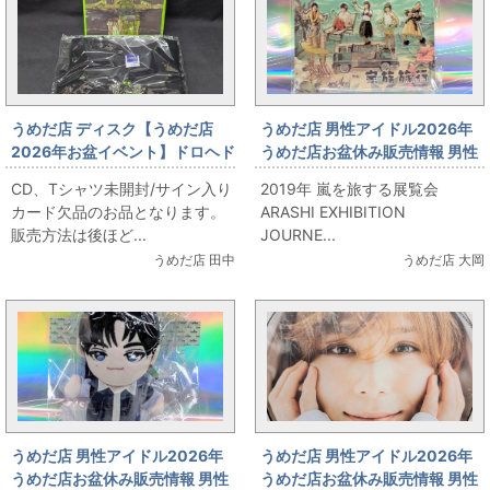
うめだ店 ディスク【うめだ店
うめだ店 男性アイドル2026年
2026年お盆イベント】ドロヘド
うめだ店お盆休み販売情報 男性
ロ Original soundtrack MHz限
アイドルコーナー 「嵐 アクリル
CD、Tシャツ未開封/サイン入り
2019年 嵐を旅する展覧会
定特装盤
スタンド」 出します
カード欠品のお品となります。
ARASHI EXHIBITION
販売方法は後ほど...
JOURNE...
うめだ店 田中
うめだ店 大岡
うめだ店 男性アイドル2026年
うめだ店 男性アイドル2026年
うめだ店お盆休み販売情報 男性
うめだ店お盆休み販売情報 男性