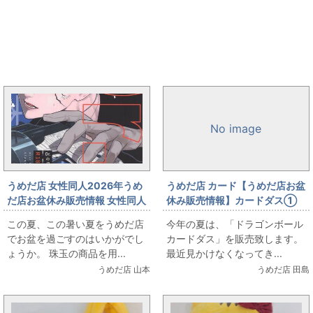
と同じカテゴリの記事
まんだらけ新着トピックス
No image
うめだ店 女性同人2026年うめ
うめだ店 カード【うめだ店お盆
だ店お盆休み販売情報 女性同人
休み販売情報】カードダス①
誌コーナー ぬるぬる（温度）
この夏、この暑い夏をうめだ店
今年の夏は、「ドラゴンボール
「Dr.STONE」同人誌 出しま
でお盆を過ごすのはいかがでし
カードダス」を販売致します。
す！
ょうか。 珠玉の商品を用...
最近見かけなくなってき...
うめだ店 山本
うめだ店 田島