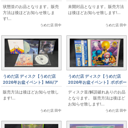
experiments lain BOOTLEG
ア・クローネ/FOCUS ON -
状態並のお品となります。販売
未開封品となります。販売方法
NIJISANJI SINGLE
方法は後ほどお知らせ致しま
は後ほどお知らせ致します!...
COLLECTION
す!...
うめだ店 田中
うめだ店 田中
うめだ店 ディスク【うめだ店
うめだ店 ディスク【うめだ店
2026年お盆イベント】Mili/ア
2026年お盆イベント】ボボボー
ルバム他CDお出しします!
ボ・ボーボボ ハジけ祭 ボーカル
販売方法は後ほどお知らせ致し
ディスク並/解説破れありのお品
コレクション
ます!...
となります。 販売方法は後ほど
お知らせ致します!...
うめだ店 田中
うめだ店 田中