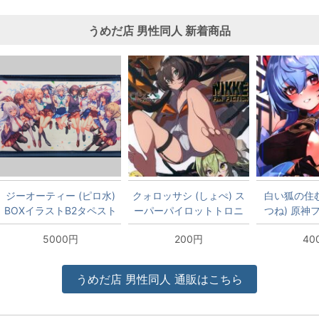
うめだ店
男性同人
新着商品
ジーオーティー (ピロ水)
クォロッサシ (しょぺ) ス
白い狐の住む
BOXイラストB2タペスト
ーパーパイロットトロニ
つね) 原
リー
ー イタミあり
イタ
5000円
200円
40
うめだ店
男性同人
通販はこちら