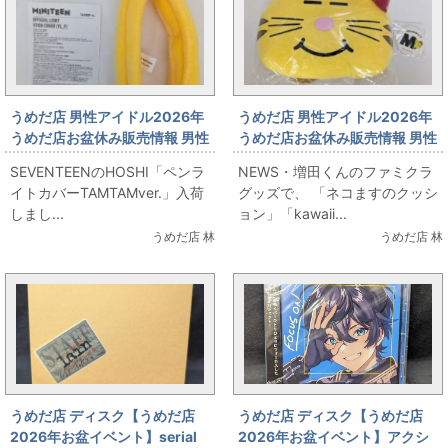
うめだ店 男性アイドル2026年
うめだ店 男性アイドル2026年
うめだ店お盆休み販売情報 男性
うめだ店お盆休み販売情報 男性
アイドルコーナー
アイドルコーナー ネコますグ
SEVENTEENのHOSHI「ペンラ
NEWS・増田くんのファミクラ
SEVENTEEN・HOSHI・ペンラ
ッズ販売します！
イトカバーTAMTAMver.」入荷
グッズで、 「ネコますのクッシ
イトカバー販売します！
しまし...
ョン」「kawaii...
うめだ店 林
うめだ店 林
うめだ店 ディスク【うめだ店
うめだ店 ディスク【うめだ店
2026年お盆イベント】serial
2026年お盆イベント】アクシ