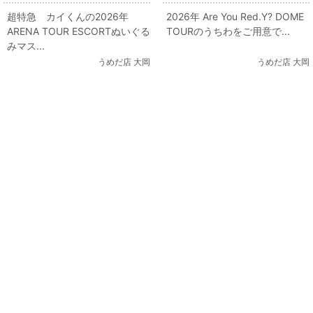
アイドルコーナー 「超特急 カイ
アイドルコーナー 「山田涼介さ
超特急 カイくんの2026年
2026年 Are You Red.Y? DOME
くんぬいぐるみ」 出します！
んうちわ」 出します！
ARENA TOUR ESCORTぬいぐる
TOURのうちわをご用意で...
みマス...
うめだ店 大岡
うめだ店 大岡
関連コンテンツ