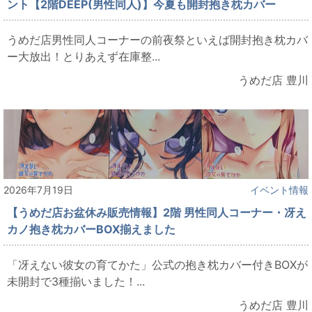
ント【2階DEEP(男性同人)】今夏も開封抱き枕カバー
うめだ店男性同人コーナーの前夜祭といえば開封抱き枕カバ
ー大放出！とりあえず在庫整...
うめだ店 豊川
2026年7月19日
イベント情報
【うめだ店お盆休み販売情報】2階 男性同人コーナー・冴え
カノ抱き枕カバーBOX揃えました
「冴えない彼女の育てかた」公式の抱き枕カバー付きBOXが
未開封で3種揃いました！...
うめだ店 豊川