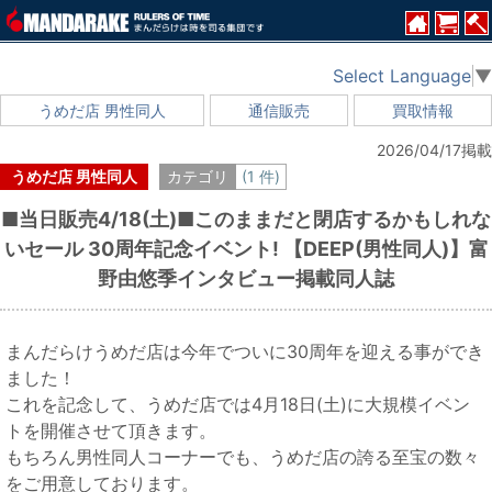
Select Language
▼
うめだ店 男性同人
通信販売
買取情報
2026/04/17掲載
うめだ店 男性同人
カテゴリ
(1 件)
■当日販売4/18(土)■このままだと閉店するかもしれな
いセール 30周年記念イベント! 【DEEP(男性同人)】富
野由悠季インタビュー掲載同人誌
まんだらけうめだ店は今年でついに30周年を迎える事ができ
ました！
これを記念して、うめだ店では4月18日(土)に大規模イベン
トを開催させて頂きます。
もちろん男性同人コーナーでも、うめだ店の誇る至宝の数々
をご用意しております。