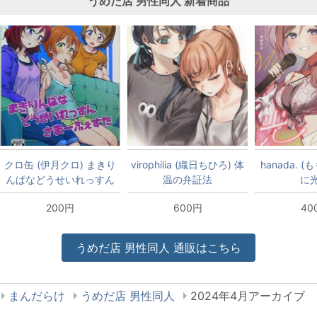
うめだ店
男性同人
新着商品
クロ缶 (伊月クロ) まきり
virophilia (織日ちひろ) 体
hanada. 
んぱなどうせいれっすん
温の弁証法
に
さまーふぇすた
200円
600円
40
うめだ店
男性同人
通販はこちら
まんだらけ
うめだ店 男性同人
2024年4月アーカイブ