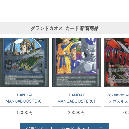
グランドカオス
カード
新着商品
BANDAI
BANDAI
Pokemon M
MANGABOOSTER01
MANGABOOSTER01
メガズルズキ
(SB01収録)エナジーマー
(SB01収録)エナジーマー
12000円
20000円
40
カー [単行本表紙十九巻]
カー [単行本表紙二十七
(銀背景) E-54
巻](銀背景) E-57
グランドカオス
カード
通販はこちら