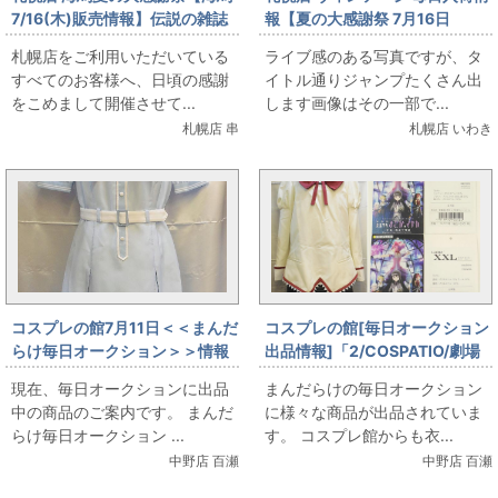
7/16(木)販売情報】伝説の雑誌
報【夏の大感謝祭 7月16日
『HEAVEN』大出し
（木）販売】ヴィンテージ ド
札幌店をご利用いただいている
ライブ感のある写真ですが、タ
ラゴンボール表紙ほか、VINの
すべてのお客様へ、日頃の感謝
イトル通りジャンプたくさん出
夏はジャンプの夏だよ
をこめまして開催させて...
します画像はその一部で...
札幌店 串
札幌店 いわき
コスプレの館7月11日＜＜まんだ
コスプレの館[毎日オークション
らけ毎日オークション＞＞情報
出品情報]「2/COSPATIO/劇場
です
版 魔法少女まどか☆マギカ[新
現在、毎日オークションに出品
まんだらけの毎日オークション
編]叛逆の物語]/見滝原中学校女
中の商品のご案内です。 まんだ
に様々な商品が出品されていま
子制服/ジャケットセット+スカ
らけ毎日オークション ...
す。 コスプレ館からも衣...
ート/女性用XXLサイズ(日本サ
中野店 百瀬
中野店 百瀬
イズ)/コスプレ衣装」を出品し
ています