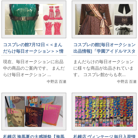
コスプレの館7月12日＜＜まん
コスプレの館[毎日オークション
だらけ毎日オークション＞＞情
出品情報]「学園アイドルマスタ
報です
ー/姫崎莉波/ハッピーミルフィ
現在、毎日オークションに出品
まんだらけの毎日オークション
ーユ/女性用Lサイズ(日本サイ
中の商品のご案内です。 まんだ
に様々な商品が出品されていま
ズ)/コスプレ衣装」を出品して
らけ毎日オークション ...
す。 コスプレ館からも衣...
います
中野店 百瀬
中野店 百瀬
札幌店 海馬夏の大感謝祭【海馬
札幌店 ヴィンテージ 毎日入荷情