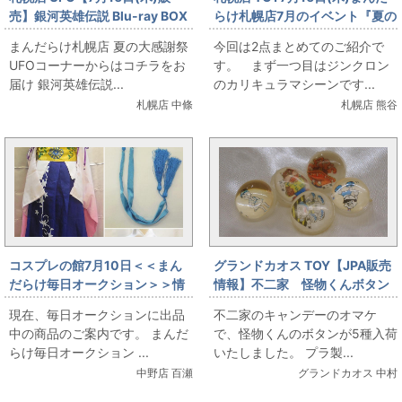
売】銀河英雄伝説 Blu-ray BOX
らけ札幌店7月のイベント『夏の
スタンダードエディション 全4
大感謝祭』合金・カリキュラマ
まんだらけ札幌店 夏の大感謝祭
今回は2点まとめてのご紹介で
巻セット
シーンとガードランチャーを販
UFOコーナーからはコチラをお
す。 まず一つ目はジンクロン
売します。
届け 銀河英雄伝説...
のカリキュラマシーンです...
札幌店 中條
札幌店 熊谷
コスプレの館7月10日＜＜まん
グランドカオス TOY【JPA販売
だらけ毎日オークション＞＞情
情報】不二家 怪物くんボタン
報です
現在、毎日オークションに出品
不二家のキャンデーのオマケ
中の商品のご案内です。 まんだ
で、怪物くんのボタンが5種入荷
らけ毎日オークション ...
いたしました。 プラ製...
中野店 百瀬
グランドカオス 中村