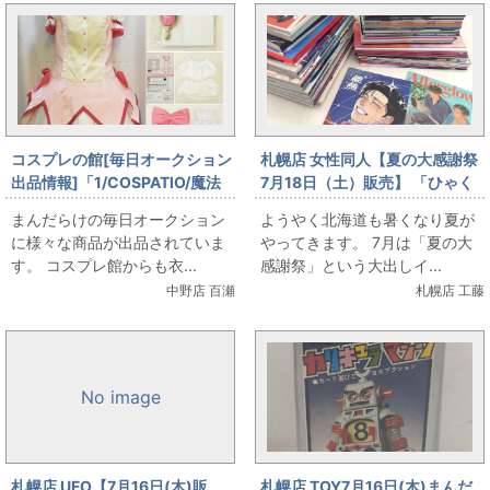
コスプレの館[毎日オークション
札幌店 女性同人【夏の大感謝祭
出品情報]「1/COSPATIO/魔法
7月18日（土）販売】 「ひゃく
少女まどか☆マギカ/鹿目まどか
えむ。」大出しします。
まんだらけの毎日オークション
ようやく北海道も暑くなり夏が
魔法少女Ver./女性用XXLサイズ
に様々な商品が出品されていま
やってきます。 7月は「夏の大
(日本サイズ)/コスプレ衣装」を
す。 コスプレ館からも衣...
感謝祭」という大出しイ...
出品しています
中野店 百瀬
札幌店 工藤
No image
札幌店 UFO【7月16日(木)販
札幌店 TOY7月16日(木)まんだ