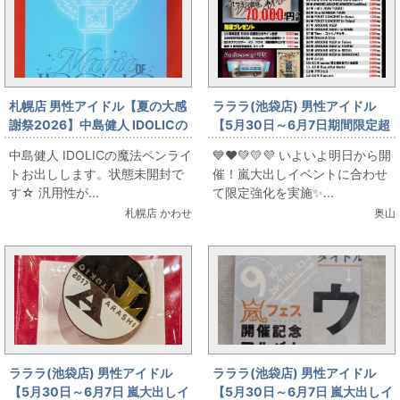
札幌店 男性アイドル【夏の大感
ラララ(池袋店) 男性アイドル
謝祭2026】中島健人 IDOLICの
【5月30日～6月7日期間限定超
魔法 ペンライト
強化買取 】嵐歴代ロゴマグネッ
中島健人 IDOLICの魔法ペンライ
💙❤️💚💛💜 いよいよ明日から開
トなど超強化買取を行います!!
トお出しします。状態未開封で
催！嵐大出しイベントに合わせ
す☆ 汎用性が...
て限定強化を実施✨...
札幌店 かわせ
奥山
ラララ(池袋店) 男性アイドル
ラララ(池袋店) 男性アイドル
【5月30日～6月7日 嵐大出しイ
【5月30日～6月7日 嵐大出しイ