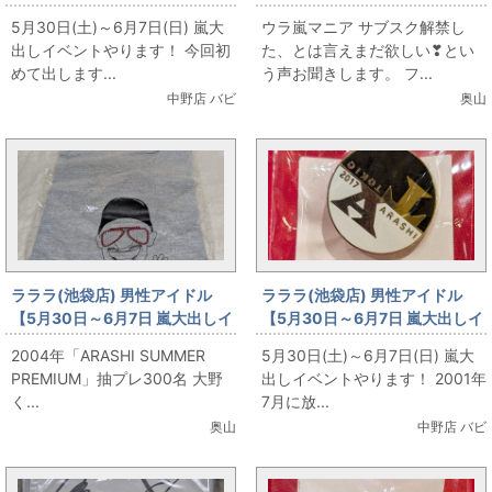
ベント】TOKIO×嵐 2017年限定
ベント】ウラ嵐マニア お出しい
5月30日(土)～6月7日(日) 嵐大
ウラ嵐マニア サブスク解禁し
ピンバッジ
たします♪
出しイベントやります！ 今回初
た、とは言えまだ欲しい❣とい
めて出します...
う声お聞きします。 フ...
中野店 バビ
奥山
ラララ(池袋店) 男性アイドル
ラララ(池袋店) 男性アイドル
【5月30日～6月7日 嵐大出しイ
【5月30日～6月7日 嵐大出しイ
ベント】嵐 5th Anniversary T-
ベント】松本潤 金田一少年の事
2004年「ARASHI SUMMER
5月30日(土)～6月7日(日) 嵐大
shirt
件簿 図書カード
PREMIUM」抽プレ300名 大野
出しイベントやります！ 2001年
く...
7月に放...
奥山
中野店 バビ