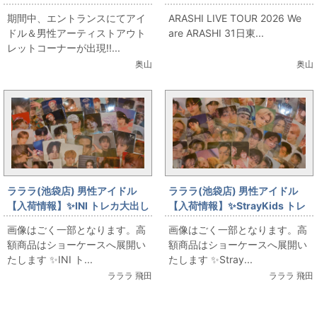
ンスにアウトレットコーナー出
ベント】31日東京ドーム開催に
期間中、エントランスにてアイ
ARASHI LIVE TOUR 2026 We
現!!
合わせて、大出しイベントをや
ドル＆男性アーティストアウト
are ARASHI 31日東...
ります！
レットコーナーが出現!!...
奥山
奥山
ラララ(池袋店) 男性アイドル
ラララ(池袋店) 男性アイドル
【入荷情報】✨INI トレカ大出し
【入荷情報】✨StrayKids トレ
✨【GW】
カ大出し✨【GW】
画像はごく一部となります。高
画像はごく一部となります。高
額商品はショーケースへ展開い
額商品はショーケースへ展開い
たします ✨INI ト...
たします ✨Stray...
ラララ 飛田
ラララ 飛田