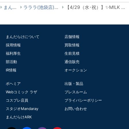
まんだらけ
ラララ(池袋店) 男性アイドル
【4/29（水･祝）】✨M!LK 吉田仁人 等身大抱き枕 他各種販売します！✨【ラララリニューアルオープン販売情報】
まんだらけについて
店舗情報
採用情報
買取情報
福利厚生
生前見積
部活動
通信販売
IR情報
オークション
ボヘミア
出版・製品
Webコミック ラザ
プレスルーム
コスプレ店員
プライバシーポリシー
スタジオMandaray
お問い合わせ
まんだらけARK