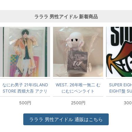
ラララ
男性アイドル
新着商品
なにわ男子 21年ISLAND
WEST. 26年唯一無二 む
SUPER EI
STORE 西畑大吾 アクリ
にむにペンライト
EIGHT盤 SU
ルスタンド 21夏
500円
2500円
30
ラララ
男性アイドル
通販はこちら